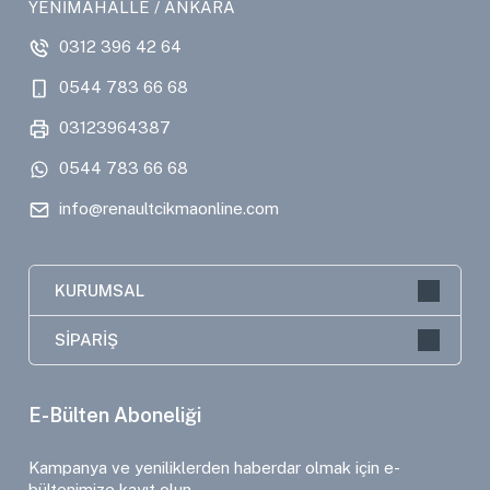
YENİMAHALLE / ANKARA
0312 396 42 64
0544 783 66 68
03123964387
0544 783 66 68
info@renaultcikmaonline.com
KURUMSAL
SİPARİŞ
E-Bülten Aboneliği
Kampanya ve yeniliklerden haberdar olmak için e-
bültenimize kayıt olun.